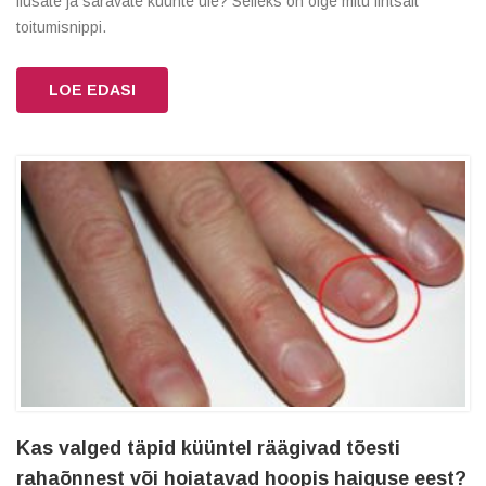
ilusate ja säravate küünte üle? Selleks on õige mitu lihtsalt
toitumisnippi.
LOE EDASI
Kas valged täpid küüntel räägivad tõesti
rahaõnnest või hoiatavad hoopis haiguse eest?