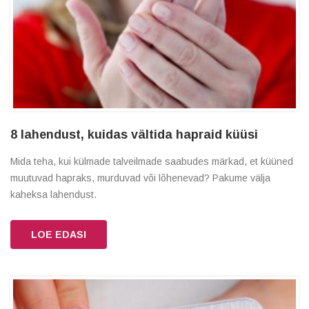
8 lahendust, kuidas vältida hapraid küüsi
Mida teha, kui külmade talveilmade saabudes märkad, et küüned
muutuvad hapraks, murduvad või lõhenevad? Pakume välja
kaheksa lahendust.
LOE EDASI