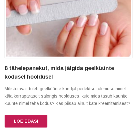
8 tähelepanekut, mida jälgida geelküünte
kodusel hooldusel
Mõistetavalt tuleb geelküünte kandjal perfektse tulemuse nimel
käia korrapäraselt salongis hoolduses, kuid mida tasub kaunite
küünte nimel teha kodus? Kas piisab ainult käte kreemitamisest?
LOE EDASI