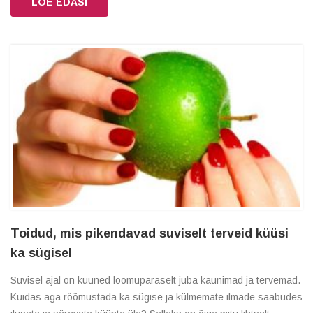
LOE EDASI
Toidud, mis pikendavad suviselt terveid küüsi
ka sügisel
Suvisel ajal on küüned loomupäraselt juba kaunimad ja tervemad.
Kuidas aga rõõmustada ka sügise ja külmemate ilmade saabudes