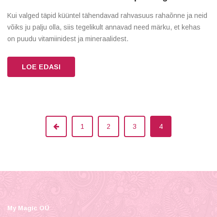
Kui valged täpid küüntel tähendavad rahvasuus rahaõnne ja neid
võiks ju palju olla, siis tegelikult annavad need märku, et kehas
on puudu vitamiinidest ja mineraalidest.
LOE EDASI
1
2
3
4
My Magic OÜ