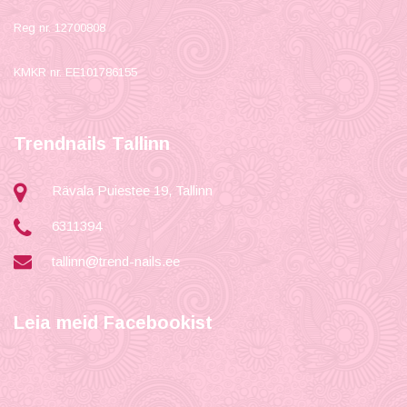
Reg nr. 12700808
KMKR nr. EE101786155
Trendnails Tallinn
Rävala Puiestee 19, Tallinn
6311394
tallinn@trend-nails.ee
Leia meid Facebookist