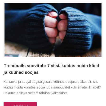
Trendnails soovitab: 7 viisi, kuidas hoida käed
ja küüned soojas
Kui suvel ja soojal sügiselgi said küüned soojust päikeselt, siis
kuidas hoida küüntes sooja juba saabuvatel külmematel ilmadel?
Pakume selleks seitset tõhusat võimalust!